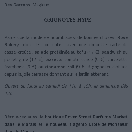
Des Garçons
. Magique.
GRIGNOTES HYPE
Parce que la mode se nourrit aussi de bonnes choses,
Rose
Bakery
pilote le coin cafét’ avec une chouette carte de
casse-croûte :
salade protéinée
au tofu (17 €),
sandwich
au
poulet grillé (12 €),
pizzette
tomate cerise (9 €), tartelette
framboise (9 €) ou
cinnamon roll
(9 €) à grignoter d’office
depuis la jolie terrasse donnant sur le jardin attenant.
Ouvert du lundi au samedi de 11h à 19h, le dimanche dès
12h.
Découvrez aussi
la boutique Dover Street Parfums Market
dans le Marais
et
le nouveau flagship Drôle de Monsieur
dans le Marais
.