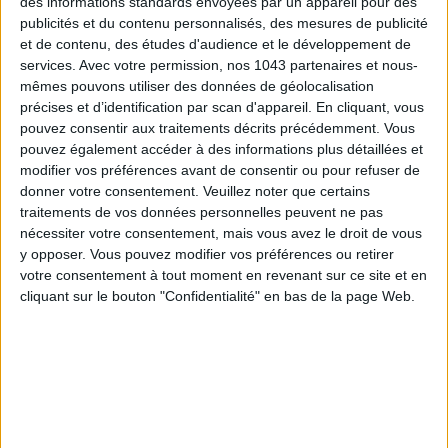
des informations standards envoyées par un appareil pour des
publicités et du contenu personnalisés, des mesures de publicité
et de contenu, des études d'audience et le développement de
services.
Avec votre permission, nos 1043 partenaires et nous-
mêmes pouvons utiliser des données de géolocalisation
précises et d’identification par scan d'appareil. En cliquant, vous
LES SNEAKERS STARS DE L’ÉTÉ
pouvez consentir aux traitements décrits précédemment. Vous
pouvez également accéder à des informations plus détaillées et
modifier vos préférences avant de consentir ou pour refuser de
donner votre consentement.
Veuillez noter que certains
traitements de vos données personnelles peuvent ne pas
nécessiter votre consentement, mais vous avez le droit de vous
y opposer. Vous pouvez modifier vos préférences ou retirer
votre consentement à tout moment en revenant sur ce site et en
cliquant sur le bouton "Confidentialité" en bas de la page Web.
Inscrivez-vous à notre newsletter
S'INSCRIRE