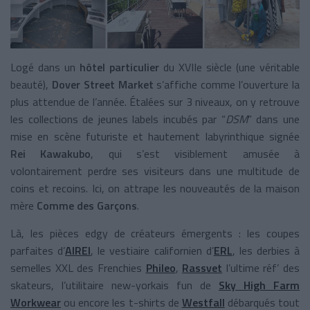
Logé dans un
hôtel particulier
du XVIIe siècle (une véritable
beauté),
Dover Street Market
s’affiche comme l’ouverture la
plus attendue de l’année. Étalées sur 3 niveaux, on y retrouve
les collections de jeunes labels incubés par “
DSM
” dans une
mise en scène futuriste et hautement labyrinthique signée
Rei Kawakubo
, qui s’est visiblement amusée à
volontairement perdre ses visiteurs dans une multitude de
coins et recoins. Ici, on attrape les nouveautés de la maison
mère
Comme des Garçons
.
Là, les pièces edgy de créateurs émergents : les coupes
parfaites d’
AIREI
, le vestiaire californien d’
ERL
, les derbies à
semelles XXL des Frenchies
Phileo
,
Rassvet
l’ultime réf’ des
skateurs, l’utilitaire new-yorkais fun de
Sky High Farm
Workwear
ou encore les t-shirts de
Westfall
débarqués tout