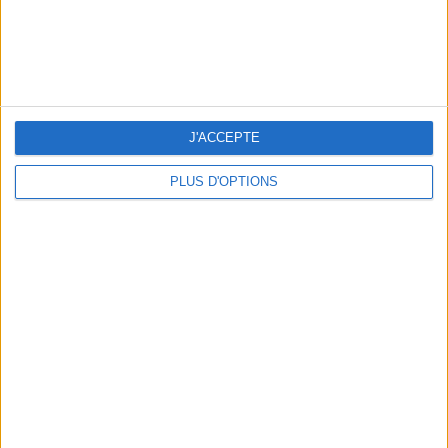
J'ACCEPTE
LES CADEAUX DÉLICIEUSEMENT SNOBS À RAPPORTER DE PARIS
PLUS D'OPTIONS
LES MEILLEURS APÉROS LES PIEDS DANS L’EAU