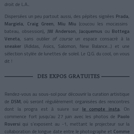
droit de L.A..
Dispersées un peu partout aussi, des pépites signées
Prada
,
Margiela
,
Craig Green
,
Miu Miu
(coucou les mocassins
bateau, obsession)
, JW Anderson
,
Jacquemus
ou
Bottega
Veneta
, sans oublier
of course
un espace consacré à la
sneaker
(Adidas, Asics, Salomon, New Balance…) et une
sélection stylée de lunettes de soleil. Le Q.G. du cool, on vous
dit !
DES EXPOS GRATUITES
Rendez-vous au sous-sol pour découvrir la curation artistique
de
DSM
, où seront régulièrement organisées des rencontres
dont la progra est à suivre sur
le compte insta
. On
commence fort jusqu’au 27 juin avec les photos de
Paolo
Roversi
qui s’exposent au -1, mettant le projecteur sur la
collaboration de longue date entre le photographe et
Comme