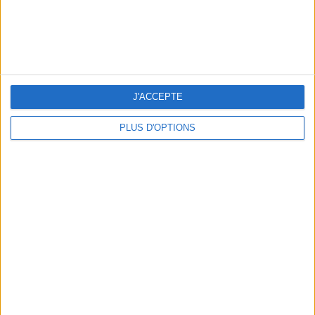
LES SOINS À BOOKER AVANT LES VACANCES
J'ACCEPTE
PLUS D'OPTIONS
10 MAILLOTS DE BAIN CANONS POUR FAIRE SENSATION CET ÉTÉ