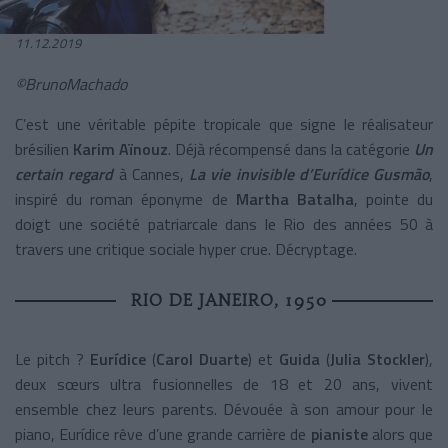
11.12.2019
©BrunoMachado
C’est une véritable pépite tropicale que signe le réalisateur
brésilien
Karim Aïnouz
. Déjà récompensé dans la catégorie
Un
certain regard
à Cannes,
La vie invisible d’Eurídice Gusmão
,
inspiré du roman éponyme de
Martha Batalha
, pointe du
doigt une société patriarcale dans le Rio des années 50 à
travers une critique sociale hyper crue. Décryptage.
RIO DE JANEIRO, 1950
Le pitch ?
Eurídice
(
Carol Duarte
) et
Guida
(
Julia Stockler
),
deux sœurs ultra fusionnelles de 18 et 20 ans, vivent
ensemble chez leurs parents. Dévouée à son amour pour le
piano, Eurídice rêve d’une grande carrière de
pianiste
alors que