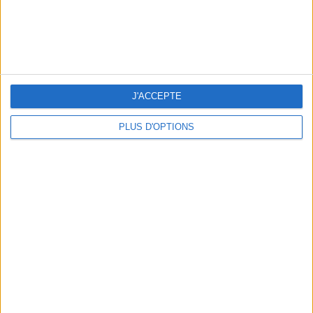
CONNAISSEZ-VOUS LE AIRBNB DE LA PISCINE AUTOUR DE PARIS ?
J'ACCEPTE
PLUS D'OPTIONS
LES MEILLEURES TABLES SUDISTES DE PARIS