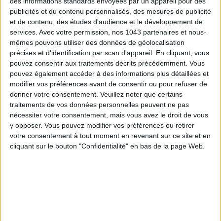
des informations standards envoyées par un appareil pour des
LES SPF 50 QUI DONNENT ENVIE DE SE TARTINER
publicités et du contenu personnalisés, des mesures de publicité
et de contenu, des études d'audience et le développement de
services.
Avec votre permission, nos 1043 partenaires et nous-
mêmes pouvons utiliser des données de géolocalisation
précises et d’identification par scan d'appareil. En cliquant, vous
pouvez consentir aux traitements décrits précédemment. Vous
pouvez également accéder à des informations plus détaillées et
modifier vos préférences avant de consentir ou pour refuser de
donner votre consentement.
Veuillez noter que certains
Inscrivez-vous à notre newsletter
traitements de vos données personnelles peuvent ne pas
nécessiter votre consentement, mais vous avez le droit de vous
y opposer. Vous pouvez modifier vos préférences ou retirer
S'INSCRIRE
votre consentement à tout moment en revenant sur ce site et en
cliquant sur le bouton "Confidentialité" en bas de la page Web.