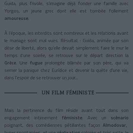
Guida, plus frivole, s’imagine déjà fonder une famille avec
Yorgos, un jeune grec dont elle est tombée follement
amoureuse
.
À l’époque, les interdits sont nombreux et les relations avant
le mariage sont mal vues. Résultat : Guida, animée par son
désir de liberté, alors qu’elle devait simplement faire le mur le
temps d’une soirée, se retrouve sur le départ direction la
Grèce
. Une
fugue
prolongée blâmée par son père, qui va
semer la panique chez Eurídice et devenir la quête d’une vie,
dans l’espoir de se retrouver un jour...
UN FILM FÉMINISTE
Mais la pertinence du film réside avant tout dans son
engagement intimement
féministe
. Avec un
scénario
poignant, des comédiennes pétillantes façon
Almodovar
,
hyper spontanées, et une
réalisation
colorée et très juste, le