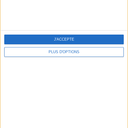
10 MAILLOTS DE BAIN CANONS POUR FAIRE SENSATION CET ÉTÉ
J'ACCEPTE
PLUS D'OPTIONS
3 EXPÉRIENCES OUTDOOR À DEUX PAS DE PARIS