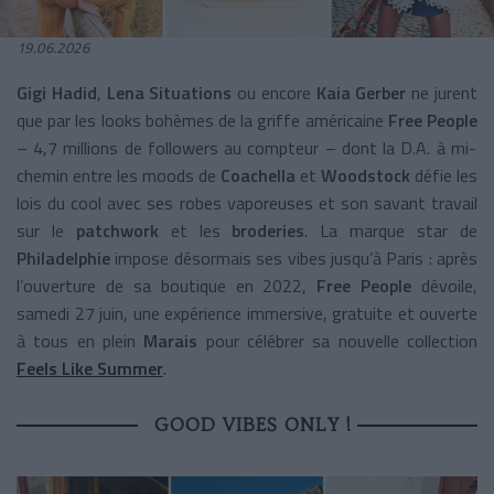
19.06.2026
Gigi Hadid
,
Lena Situations
ou encore
Kaia Gerber
ne jurent
que par les looks bohèmes de la griffe américaine
Free People
– 4,7 millions de followers au compteur – dont la D.A. à mi-
chemin entre les moods de
Coachella
et
Woodstock
défie les
lois du cool avec ses robes vaporeuses et son savant travail
sur le
patchwork
et les
broderies
. La marque star de
Philadelphie
impose désormais ses vibes jusqu’à Paris : après
l’ouverture de sa boutique en 2022,
Free People
dévoile,
samedi 27 juin, une expérience immersive, gratuite et ouverte
à tous en plein
Marais
pour célébrer sa nouvelle collection
Feels Like Summer
.
GOOD VIBES ONLY !