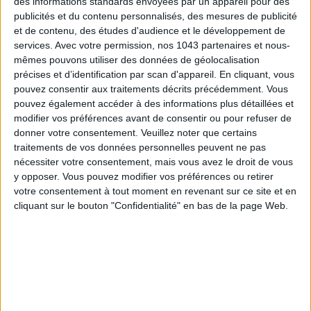
des informations standards envoyées par un appareil pour des
publicités et du contenu personnalisés, des mesures de publicité
LES SACS D’ÉTÉ QUI DONNENT LE TON DE LA SAISON
et de contenu, des études d'audience et le développement de
services.
Avec votre permission, nos 1043 partenaires et nous-
mêmes pouvons utiliser des données de géolocalisation
précises et d’identification par scan d'appareil. En cliquant, vous
pouvez consentir aux traitements décrits précédemment. Vous
pouvez également accéder à des informations plus détaillées et
modifier vos préférences avant de consentir ou pour refuser de
donner votre consentement.
Veuillez noter que certains
traitements de vos données personnelles peuvent ne pas
nécessiter votre consentement, mais vous avez le droit de vous
y opposer. Vous pouvez modifier vos préférences ou retirer
votre consentement à tout moment en revenant sur ce site et en
cliquant sur le bouton "Confidentialité" en bas de la page Web.
CONNAISSEZ-VOUS LE AIRBNB DE LA PISCINE AUTOUR DE PARIS ?