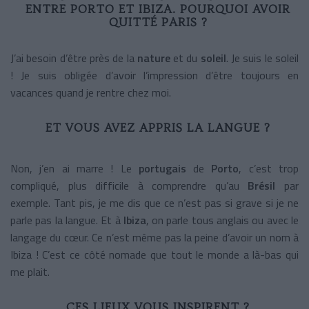
ENTRE PORTO ET IBIZA. POURQUOI AVOIR
QUITTÉ PARIS ?
J’ai besoin d’être près de la
nature
et du
soleil
. Je suis le soleil
! Je suis obligée d’avoir l’impression d’être toujours en
vacances quand je rentre chez moi.
ET VOUS AVEZ APPRIS LA LANGUE ?
Non, j’en ai marre ! Le
portugais
de
Porto
, c’est trop
compliqué, plus difficile à comprendre qu’au
Brésil
par
exemple. Tant pis, je me dis que ce n’est pas si grave si je ne
parle pas la langue. Et à
Ibiza
, on parle tous anglais ou avec le
langage du cœur. Ce n’est même pas la peine d’avoir un nom à
Ibiza ! C’est ce côté nomade que tout le monde a là-bas qui
me plait.
CES LIEUX VOUS INSPIRENT ?