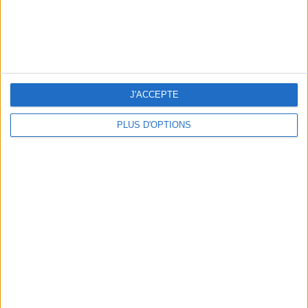
J'ACCEPTE
LA TONG, VERSION IT-SHOE
PLUS D'OPTIONS
RECETTE : LA PASTÈQUE ÉTOILÉE DE L’ÉTÉ