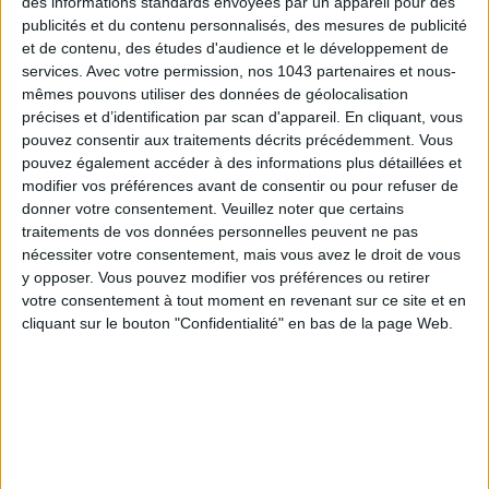
des informations standards envoyées par un appareil pour des
publicités et du contenu personnalisés, des mesures de publicité
Ça dépend. À ce moment précis de ma vie, quitte à retourner
et de contenu, des études d'audience et le développement de
sur scène, je préférerais chanter. Être moi-même, plutôt que
services.
Avec votre permission, nos 1043 partenaires et nous-
de jouer quelqu’un d’autre. J’ai eu beaucoup de propositions de
mêmes pouvons utiliser des données de géolocalisation
précises et d’identification par scan d'appareil. En cliquant, vous
théâtre après
Anna Karénine
. Mon père vient du théâtre, ce
pouvez consentir aux traitements décrits précédemment. Vous
qui explique peut-être que je sois beaucoup plus “
picky
”. Je
pouvez également accéder à des informations plus détaillées et
voudrais faire ressortir un côté beaucoup plus animal.
modifier vos préférences avant de consentir ou pour refuser de
donner votre consentement.
Veuillez noter que certains
Les filles du soleil, en salles le 21 novembre.
traitements de vos données personnelles peuvent ne pas
nécessiter votre consentement, mais vous avez le droit de vous
Découvrez aussi
l’interview sans tabou d’Anne-Sophie
y opposer. Vous pouvez modifier vos préférences ou retirer
Girard
et
l’interview super maman d’Audrey Lamy
.
votre consentement à tout moment en revenant sur ce site et en
cliquant sur le bouton "Confidentialité" en bas de la page Web.
écrit par
CLÉMENCE RENOUX
Voir tous ses articles