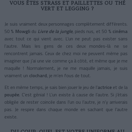
VOUS ÊTES STRASS ET PAILLETTES OU THÉ
VERT ET LEGGING ?
Je suis vraiment deux personnages complètement différents.
50 %
Mowgli
du
Livre de la jungle
, pieds nus, et 50 %
cinéma
avec tout ce qui vient avec. L’un ne peut pas exister sans
l’autre. Mais les gens de ces deux mondes-là ne se
rencontrent jamais. Ceux de chez moi ne peuvent même pas
imaginer que j’ai une vie comme ça à côté, et même que je me
maquille ! Normalement, je ne me maquille jamais, je suis
vraiment un
clochard
, je m’en fous de tout.
Et en même temps, je sais bien jouer le jeu de l’
actrice
et de la
poupée
. C’est génial ! L’un existe à cause de l’autre. Si j’étais
obligée de rester coincée dans l’un ou l’autre, je n’y arriverais
pas. Je respire dans chaque monde en sachant que l’autre
existe.
DU COUP, QUEL EST VOTRE UNIFORME AU