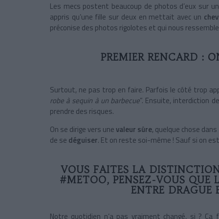
Les mecs postent beaucoup de photos d’eux sur u
appris qu’une fille sur deux en mettait avec un
chev
préconise des photos rigolotes et qui nous ressemblen
PREMIER RENCARD : O
Surtout, ne pas trop en faire. Parfois le côté trop a
robe à sequin à un barbecue
”. Ensuite, interdiction 
prendre des risques.
On se dirige vers une
valeur sûre
, quelque chose dans 
de se
déguiser
. Et on reste soi-même ! Sauf si on e
VOUS FAITES LA DISTINCTION
#METOO, PENSEZ-VOUS QUE LA
ENTRE DRAGUE 
Notre quotidien n’a pas vraiment changé, si ? Ça