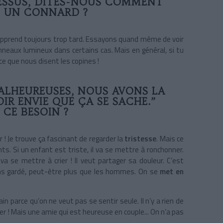
ESSUS, DITES-NOUS COMMENT
 UN CONNARD ?
l’apprend toujours trop tard. Essayons quand même de voir
anneaux lumineux dans certains cas. Mais en général, si tu
 ce que nous disent les copines !
LHEUREUSES, NOUS AVONS LA
R ENVIE QUE ÇA SE SACHE.”
CE BESOIN ?
r ! Je trouve ça fascinant de regarder la
tristesse
. Mais ce
s. Si un enfant est triste, il va se mettre à ronchonner.
va se mettre à crier ! Il veut partager sa douleur. C’est
ons gardé, peut-être plus que les hommes. On se
met en
in parce qu’on ne veut pas se sentir seule. Il n’y a rien de
uer ! Mais une amie qui est heureuse en couple... On n’a pas