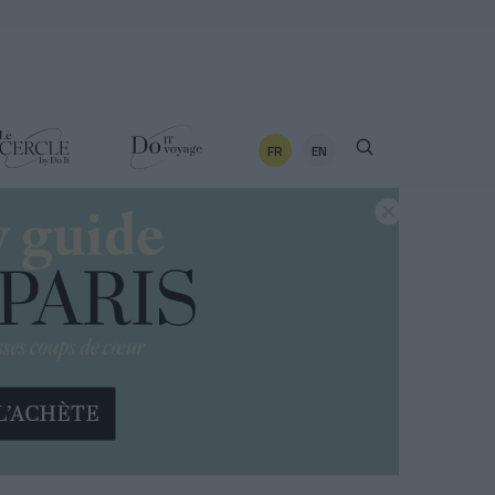
FR
EN