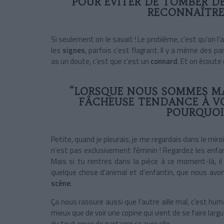
POUR ÉVITER DE TOMBER D
RECONNAÎTRE
Si seulement on le savait ! Le problème, c’est qu’on 
les
signes
, parfois c’est flagrant. Il y a même des p
as un doute, c’est que c’est un
connard
. Et on écoute
“LORSQUE NOUS SOMMES MA
FÂCHEUSE TENDANCE À VOI
POURQUOI 
Petite, quand je pleurais, je me regardais dans le miroi
n’est pas exclusivement féminin ! Regardez les enfant
Mais si tu rentres dans la pièce à ce moment-là, il 
quelque chose d’animal et d’enfantin, que nous av
scène
.
Ça nous rassure aussi que l’autre aille mal, c’est huma
mieux que de voir une copine qui vient de se faire larg
du tout envie de partager ça avec elle.