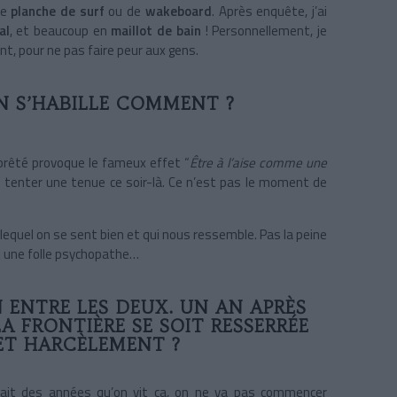
ne
planche de surf
ou de
wakeboard
. Après enquête, j’ai
al
, et beaucoup en
maillot de bain
! Personnellement, je
t, pour ne pas faire peur aux gens.
N S’HABILLE COMMENT ?
pprêté provoque le fameux effet “
Être à l’aise comme une
de tenter une tenue ce soir-là. Ce n’est pas le moment de
lequel on se sent bien et qui nous ressemble. Pas la peine
st une folle psychopathe…
 ENTRE LES DEUX. UN AN APRÈS
 FRONTIÈRE SE SOIT RESSERRÉE
ET HARCÈLEMENT ?
 fait des années qu’on vit ça, on ne va pas commencer