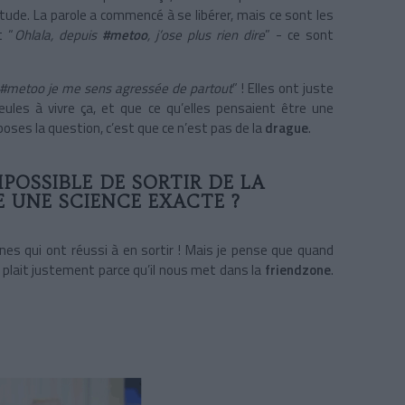
bitude. La parole a commencé à se libérer, mais ce sont les
t “
Ohlala, depuis
#metoo
, j’ose plus rien dire
” - ce sont
#metoo je me sens agressée de partout
” ! Elles ont juste
seules à vivre ça, et que ce qu’elles pensaient être une
 poses la question, c’est que ce n’est pas de la
drague
.
MPOSSIBLE DE SORTIR DE LA
E UNE SCIENCE EXACTE ?
es qui ont réussi à en sortir ! Mais je pense que quand
us plait justement parce qu’il nous met dans la
friendzone
.