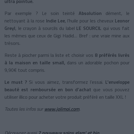
ultra pointue.
Par exemple ? Le soin teinté
Absolution
dément, le
nettoyant à la rose
Indie Lee
, l’huile pour les cheveux
Leonor
Greyl
, le crayon à sourcils du label
LE SOURCIL
qui vous fait
les mêmes que ceux de Gigi Hadid… Bref : une vraie mine aux
trésors.
Reste à piocher parmi la liste et choisir vos
8
préférés livrés
à la maison
en taille small,
dans un adorable pochon pour
9,90€ tout compris.
Le must ?
Si vous aimez, transformez l’essai.
L'enveloppe
beauté est remboursée en bon d’achat
que vous pouvez
utiliser illico pour acheter votre produit préféré en taille XXL !
Toutes les infos sur
www.jolimoi.com
.
Découvrez aussi
7 nouveaux soins glam' et bio
.