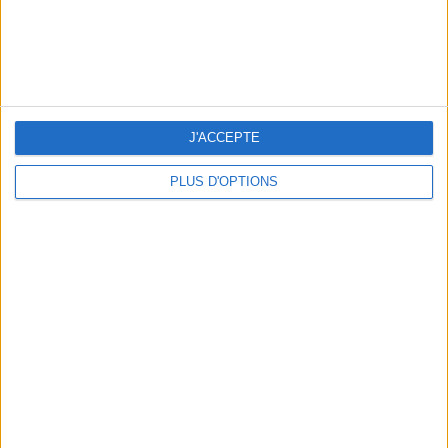
J'ACCEPTE
NOS ADRESSES CHOUCHOUTES POUR UNE VIRÉE À DEAUVILLE-TROUVILLE
PLUS D'OPTIONS
LES NOUVEAUX Q.G. STREET FOOD QUI FONT SALIVER PARIS