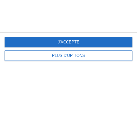
J'ACCEPTE
PLUS D'OPTIONS
LES NOUVEAUX Q.G. STREET FOOD QUI FONT SALIVER PARIS