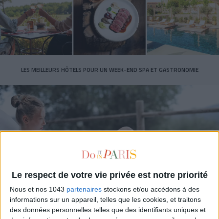
LES MEILLEURS HÔTELS POUR UN WEEK-END SPA ET GASTRONOMIE
Le respect de votre vie privée est notre priorité
Nous et nos 1043
partenaires
stockons et/ou accédons à des
5 BONS ROMANS EN FORMAT POCHE À DÉVORER CET ÉTÉ
informations sur un appareil, telles que les cookies, et traitons
des données personnelles telles que des identifiants uniques et