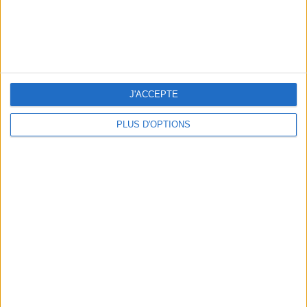
NOS ADRESSES CHOUCHOUTES POUR UNE VIRÉE À DEAUVILLE-TROUVILLE
J'ACCEPTE
PLUS D'OPTIONS
LES NOUVEAUX Q.G. STREET FOOD QUI FONT SALIVER PARIS