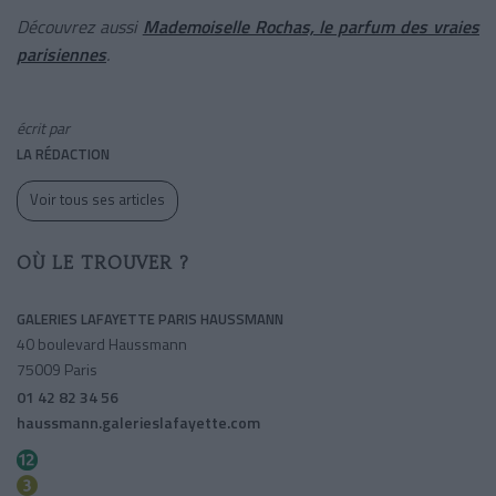
Découvrez aussi
Mademoiselle Rochas, le parfum des vraies
parisiennes
.
écrit par
LA RÉDACTION
Voir tous ses articles
OÙ LE TROUVER ?
GALERIES LAFAYETTE PARIS HAUSSMANN
40 boulevard Haussmann
75009 Paris
01 42 82 34 56
haussmann.galerieslafayette.com
Trinite-d'estienne D'orves
Opera