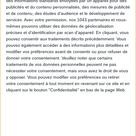
des informations standards envoyées par un appareil pour des
publicités et du contenu personnalisés, des mesures de publicité
et de contenu, des études d'audience et le développement de
LES MEILLEURS HÔTELS POUR UN WEEK-END SPA ET GASTRONOMIE
services.
Avec votre permission, nos 1043 partenaires et nous-
mêmes pouvons utiliser des données de géolocalisation
précises et d’identification par scan d'appareil. En cliquant, vous
pouvez consentir aux traitements décrits précédemment. Vous
pouvez également accéder à des informations plus détaillées et
modifier vos préférences avant de consentir ou pour refuser de
donner votre consentement.
Veuillez noter que certains
traitements de vos données personnelles peuvent ne pas
nécessiter votre consentement, mais vous avez le droit de vous
y opposer. Vous pouvez modifier vos préférences ou retirer
votre consentement à tout moment en revenant sur ce site et en
cliquant sur le bouton "Confidentialité" en bas de la page Web.
5 BONS ROMANS EN FORMAT POCHE À DÉVORER CET ÉTÉ