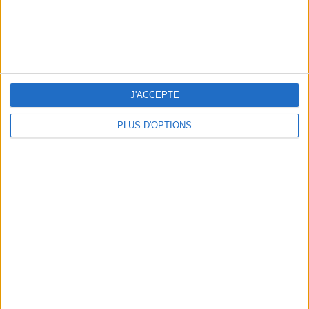
LES NOUVEAUX Q.G. STREET FOOD QUI FONT SALIVER PARIS
J'ACCEPTE
PLUS D'OPTIONS
LE VESTIAIRE PLAGE QUI FAIT RÊVER