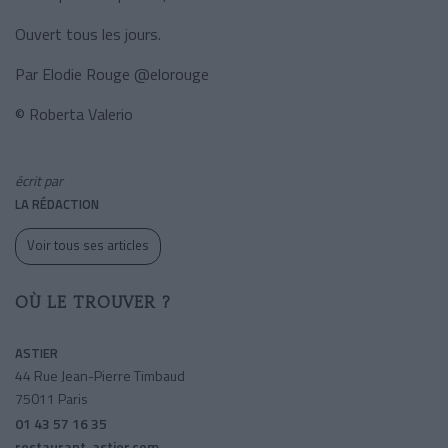
Ouvert tous les jours.
Par Elodie Rouge @elorouge
© Roberta Valerio
écrit par
LA RÉDACTION
Voir tous ses articles
OÙ LE TROUVER ?
ASTIER
44 Rue Jean-Pierre Timbaud
75011 Paris
01 43 57 16 35
restaurant-astier.com