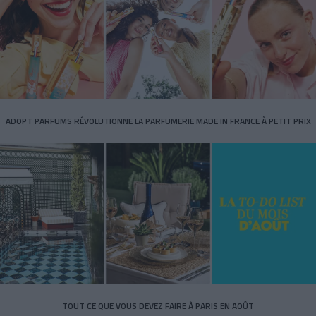
ADOPT PARFUMS RÉVOLUTIONNE LA PARFUMERIE MADE IN FRANCE À PETIT PRIX
TOUT CE QUE VOUS DEVEZ FAIRE À PARIS EN AOÛT