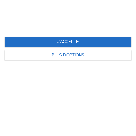
J'ACCEPTE
PLUS D'OPTIONS
LES NOUVEAUX Q.G. STREET FOOD QUI FONT SALIVER PARIS