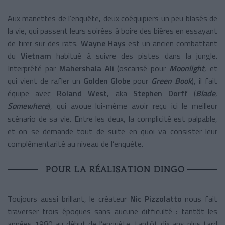
Aux manettes de l’enquête, deux coéquipiers un peu blasés de
la vie, qui passent leurs soirées à boire des bières en essayant
de tirer sur des rats.
Wayne Hays
est un ancien combattant
du
Vietnam
habitué à suivre des pistes dans la jungle.
Interprété par
Mahershala Ali
(oscarisé pour
Moonlight
, et
qui vient de rafler un
Golden Globe
pour
Green Book
), il fait
équipe avec
Roland West
, aka
Stephen Dorff
(
Blade
,
Somewhere
), qui avoue lui-même avoir reçu ici le meilleur
scénario de sa vie. Entre les deux, la complicité est palpable,
et on se demande tout de suite en quoi va consister leur
complémentarité au niveau de l’enquête.
POUR LA RÉALISATION DINGO
Toujours aussi brillant, le créateur
Nic Pizzolatto
nous fait
traverser trois époques sans aucune difficulté : tantôt les
années 1980 au début de l’enquête, tantôt dix ans plus tard