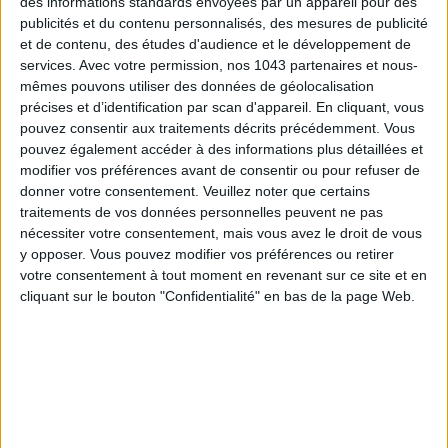
des informations standards envoyées par un appareil pour des
Inscrivez-vous à notre newsletter
publicités et du contenu personnalisés, des mesures de publicité
et de contenu, des études d'audience et le développement de
services.
Avec votre permission, nos 1043 partenaires et nous-
mêmes pouvons utiliser des données de géolocalisation
S'INSCRIRE
précises et d’identification par scan d'appareil. En cliquant, vous
pouvez consentir aux traitements décrits précédemment. Vous
pouvez également accéder à des informations plus détaillées et
modifier vos préférences avant de consentir ou pour refuser de
donner votre consentement.
Veuillez noter que certains
traitements de vos données personnelles peuvent ne pas
nécessiter votre consentement, mais vous avez le droit de vous
y opposer. Vous pouvez modifier vos préférences ou retirer
votre consentement à tout moment en revenant sur ce site et en
cliquant sur le bouton "Confidentialité" en bas de la page Web.
ADOPT PARFUMS RÉVOLUTIONNE LA PARFUMERIE MADE IN FRANCE À PETIT PRIX