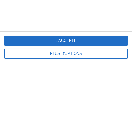
J'ACCEPTE
LES MEILLEURS APÉROS LES PIEDS DANS L’EAU
PLUS D'OPTIONS
LES MEILLEURES TABLES SUDISTES DE PARIS