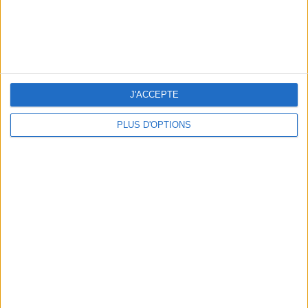
THE BEST SOUTHERN RESTAURANTS IN PARIS
J'ACCEPTE
PLUS D'OPTIONS
5 SPA GETAWAYS LESS THAN 2 HOURS FROM PARIS