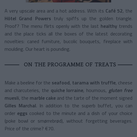
A very upscale area and a hot address. With its
Café 52
, the
Hôtel Grand Powers
truly spiffs up the golden triangle.
Proof? The menu flirts openly with the last
healthy
trends
and the place ticks all the boxes of the latest decorating
novelties: caned furniture, bucolic bouquets, fireplace with
moulding. Our heart is pounding.
ON THE PROGRAMME OF TREATS
Make a beeline for the
seafood
,
tarama with truffle
, cheese
and charcuteries, the
quiche lorraine
, houmous,
gluten free
muesli
, the
marble cake
and the tarte of the moment signed
Gilles Marchal
. In addition to the superb buffet, you can
order
eggs
cooked to the minute and a dish of your choice
(poke bowl or smørrebrød), without forgetting beverages.
Price of the crime? €70.