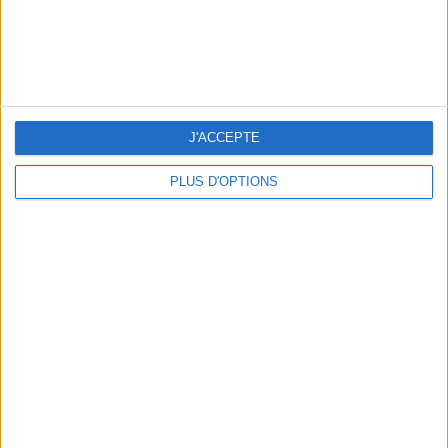
J'ACCEPTE
PLUS D'OPTIONS
5 SPA GETAWAYS LESS THAN 2 HOURS FROM PARIS