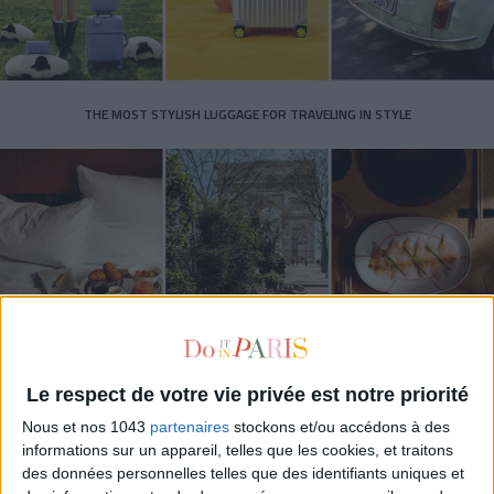
THE MOST STYLISH LUGGAGE FOR TRAVELING IN STYLE
Le respect de votre vie privée est notre priorité
ÉLYSÉE - ÉTOILE: CHIC ADDRESSES TO REMEMBER
Nous et nos 1043
partenaires
stockons et/ou accédons à des
informations sur un appareil, telles que les cookies, et traitons
des données personnelles telles que des identifiants uniques et