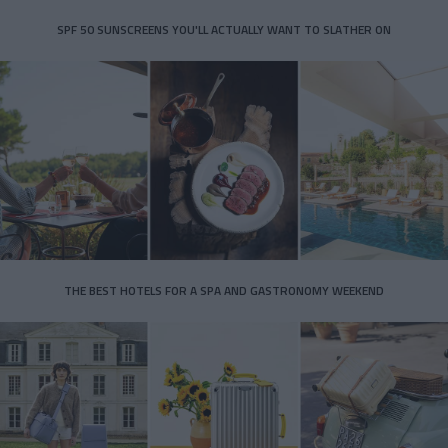
SPF 50 SUNSCREENS YOU'LL ACTUALLY WANT TO SLATHER ON
THE BEST HOTELS FOR A SPA AND GASTRONOMY WEEKEND