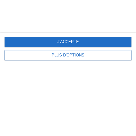
J'ACCEPTE
PLUS D'OPTIONS
THE PRETTIEST OUTDOOR POOLS IN PARIS