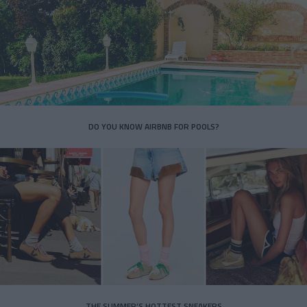
DO YOU KNOW AIRBNB FOR POOLS?
THE SUMMER’S HOTTEST SNEAKERS