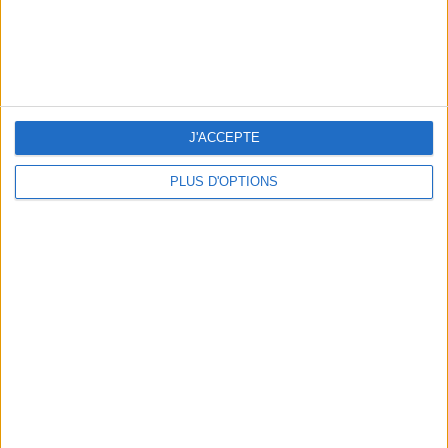
J'ACCEPTE
PLUS D'OPTIONS
THE HOTTEST NEW STREET FOOD SPOTS IN PARIS