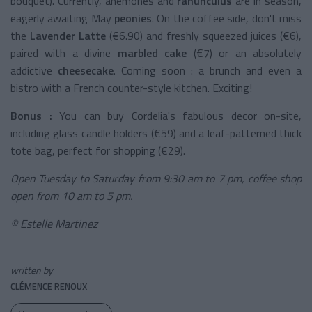
bouquet). Currently, anemones and
ranunculus
are in season,
eagerly awaiting May
peonies
. On the coffee side, don't miss
the
Lavender Latte
(€6.90) and freshly squeezed juices (€6),
paired with a divine
marbled cake
(€7) or an absolutely
addictive
cheesecake
. Coming soon : a brunch and even a
bistro with a French counter-style kitchen. Exciting!
Bonus :
You can buy Cordelia's fabulous decor on-site,
including glass candle holders (€59) and a leaf-patterned thick
tote bag, perfect for shopping (€29).
Open Tuesday to Saturday from 9:30 am to 7 pm, coffee shop
open from 10 am to 5 pm.
© Estelle Martinez
written by
CLÉMENCE RENOUX