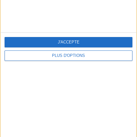
5 ESCAPADES AVEC SPA À MOINS DE 2H DE PARIS
J'ACCEPTE
PLUS D'OPTIONS
NOS ADRESSES CHOUCHOUTES POUR UNE VIRÉE À DEAUVILLE-TROUVILLE