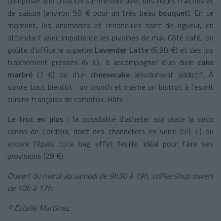
composer une création sur-mesure avec des fleurs fraîches et
de saison (environ 50 € pour un très beau
bouquet
). En ce
moment, les anémones et renoncules sont de rigueur, en
attendant avec impatience les pivoines de mai. Côté café, on
goûte d’office le superbe
Lavender Latte
(6,90 €) et des jus
fraîchement pressés (6 €), à accompagner d’un divin
cake
marbré
(7 €) ou d’un
cheesecake
absolument addictif. À
suivre tout bientôt : un brunch et même un bistrot à l’esprit
cuisine française de comptoir. Hâte !
Le truc en plus :
la possibilité d’acheter sur place la déco
canon de Cordélia, dont des chandeliers en verre (59 €) ou
encore l’épais tote bag effet feuille, idéal pour faire ses
provisions (29 €).
Ouvert du mardi au samedi de 9h30 à 19h, coffee shop ouvert
de 10h à 17h.
© Estelle Martinez