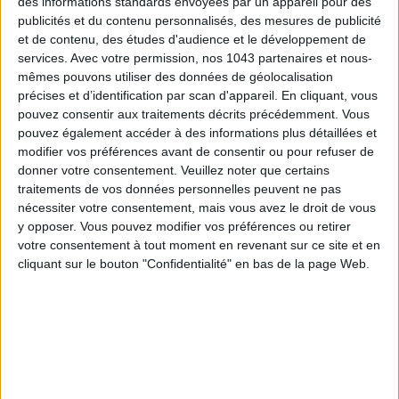
des informations standards envoyées par un appareil pour des
publicités et du contenu personnalisés, des mesures de publicité
et de contenu, des études d'audience et le développement de
services.
Avec votre permission, nos 1043 partenaires et nous-
TOUT CE QUE VOUS DEVEZ FAIRE À PARIS EN AOÛT
mêmes pouvons utiliser des données de géolocalisation
précises et d’identification par scan d'appareil. En cliquant, vous
pouvez consentir aux traitements décrits précédemment. Vous
pouvez également accéder à des informations plus détaillées et
modifier vos préférences avant de consentir ou pour refuser de
donner votre consentement.
Veuillez noter que certains
traitements de vos données personnelles peuvent ne pas
nécessiter votre consentement, mais vous avez le droit de vous
y opposer. Vous pouvez modifier vos préférences ou retirer
votre consentement à tout moment en revenant sur ce site et en
cliquant sur le bouton "Confidentialité" en bas de la page Web.
LES SPF 50 QUI DONNENT ENVIE DE SE TARTINER