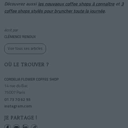
Découvrez aussi
les nouvaeux coffee shops à connaître
et
3
coffee shops stylés pour bruncher toute la journée
.
écrit par
CLÉMENCE RENOUX
Voir tous ses articles
OÙ LE TROUVER ?
CORDELIA FLOWER COFFEE SHOP
14 rue du Bac
75007 Paris
01 73 70 62 93
instagram.com
JE PARTAGE !