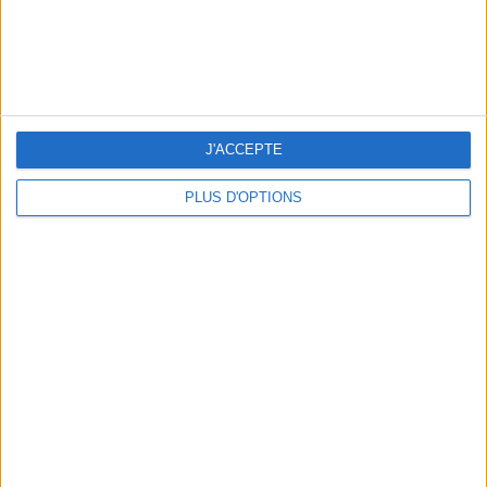
J'ACCEPTE
PLUS D'OPTIONS
BEACHWEAR ESSENTIALS FOR THE ULTIMATE SUMMER WARDROBE