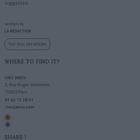
suggested.
written by
LA RÉDACTION
Voir tous ses articles
WHERE TO FIND IT?
CHEZ JANOU
2, Rue Roger Verlomme
75003 Paris
01 42 72 28 41
chezjanou.com
Breguet-sabin
Chemin Vert
SHARE !