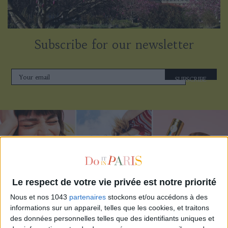
Subscribe for our newsletter
SUBSCRIBE
Le respect de votre vie privée est notre priorité
Nous et nos 1043
partenaires
stockons et/ou accédons à des
informations sur un appareil, telles que les cookies, et traitons
des données personnelles telles que des identifiants uniques et
ADOPT PARFUMS IS REVOLUTIONIZING AFFORDABLE MADE-IN-FRANCE