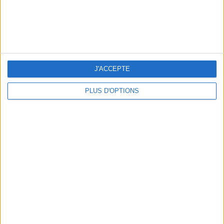
5 SPA GETAWAYS LESS THAN 2 HOURS FROM PARIS
J'ACCEPTE
PLUS D'OPTIONS
OUR FAVORITE SPOTS FOR A GETAWAY TO DEAUVILLE-TROUVILLE