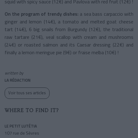
squid with spicy sauce (12€) and Pavlova with red fruit (12€) !
On the program of trendy dishes:
a sea bass carpaccio with
ginger and lemon (14€), a tomato and melted goat cheese
tart (14€), 6 big snails from Burgundy (12€), the traditional
raw tartare (21€), veal scallop with cream and mushrooms
(24€) or roasted salmon and its Caesar dressing (22€) and
finally a lemon meringue pie (9€) or fraise melba (10€) !
written by
LA RÉDACTION
Voir tous ses articles
WHERE TO FIND IT?
LE PETIT LUTÉTIA
107 rue de Sèvres