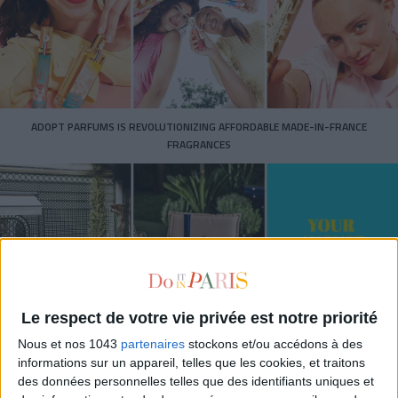
ADOPT PARFUMS IS REVOLUTIONIZING AFFORDABLE MADE-IN-FRANCE
FRAGRANCES
Le respect de votre vie privée est notre priorité
Nous et nos 1043
partenaires
stockons et/ou accédons à des
informations sur un appareil, telles que les cookies, et traitons
15 IDEAS FOR ENJOYING AUGUST IN PARIS
des données personnelles telles que des identifiants uniques et