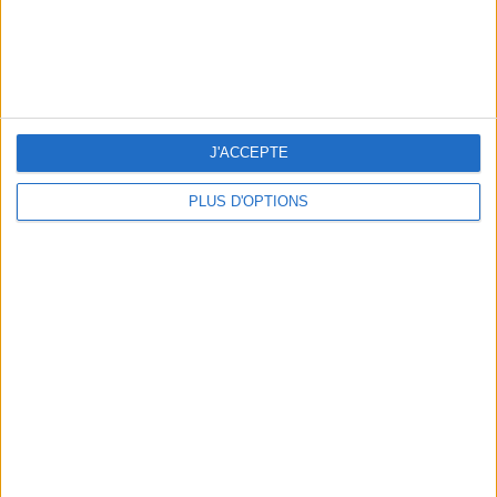
OUR FAVORITE SPOTS FOR A GETAWAY TO DEAUVILLE-TROUVILLE
J'ACCEPTE
PLUS D'OPTIONS
THE HOTTEST NEW STREET FOOD SPOTS IN PARIS