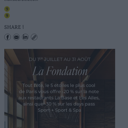
Iena
Alma-marceau
SHARE !