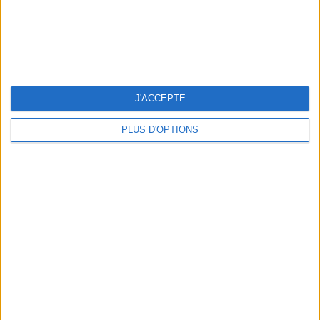
J'ACCEPTE
PLUS D'OPTIONS
OUR FAVORITE SPOTS FOR A GETAWAY TO DEAUVILLE-TROUVILLE