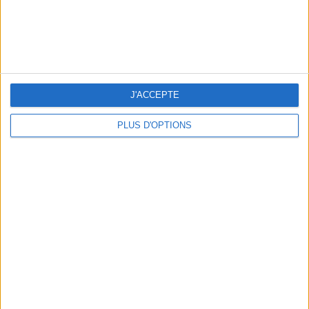
YUM: SCAMPI WITH CITRUS FRUITS
J'ACCEPTE
PLUS D'OPTIONS
HURRAY FOR “MASHED FISH WITH POTATOES” AND TRUFFLE