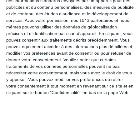
des informations standards envoyées par un appareil pour des
publicités et du contenu personnalisés, des mesures de publicité
DO YOU KNOW THE FISH RISOTTO?
et de contenu, des études d'audience et le développement de
services.
Avec votre permission, nos 1043 partenaires et nous-
mêmes pouvons utiliser des données de géolocalisation
précises et d’identification par scan d'appareil. En cliquant, vous
pouvez consentir aux traitements décrits précédemment. Vous
pouvez également accéder à des informations plus détaillées et
modifier vos préférences avant de consentir ou pour refuser de
donner votre consentement.
Veuillez noter que certains
traitements de vos données personnelles peuvent ne pas
nécessiter votre consentement, mais vous avez le droit de vous
y opposer. Vous pouvez modifier vos préférences ou retirer
votre consentement à tout moment en revenant sur ce site et en
cliquant sur le bouton "Confidentialité" en bas de la page Web.
THE TRENDY RETURN OF LACQUERED AND SPICY SALMON