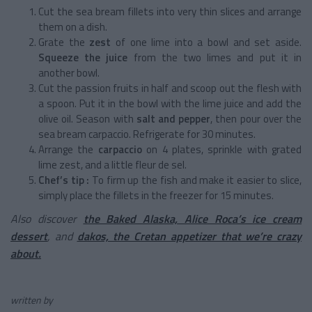
Cut the sea bream fillets into very thin slices and arrange
them on a dish.
Grate the
zest
of one lime into a bowl and set aside.
Squeeze the juice
from the two limes and put it in
another bowl.
Cut the passion fruits in half and scoop out the flesh with
a spoon. Put it in the bowl with the lime juice and add the
olive oil. Season with
salt and pepper
, then pour over the
sea bream carpaccio. Refrigerate for 30 minutes.
Arrange the
carpaccio
on 4 plates, sprinkle with grated
lime zest, and a little fleur de sel.
Chef’s tip :
To firm up the fish and make it easier to slice,
simply place the fillets in the freezer for 15 minutes.
Also discover
the Baked Alaska, Alice Roca’s ice cream
dessert
, and
dakos, the Cretan appetizer that we’re crazy
about.
written by