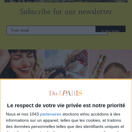
Subscribe for our newsletter
SUBSCRIBE
Le respect de votre vie privée est notre priorité
ADOPT PARFUMS IS REVOLUTIONIZING AFFORDABLE MADE-IN-FRANCE
Nous et nos 1043
partenaires
stockons et/ou accédons à des
FRAGRANCES
informations sur un appareil, telles que les cookies, et traitons
des données personnelles telles que des identifiants uniques et