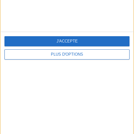
J'ACCEPTE
PLUS D'OPTIONS
OUR FAVORITE SPOTS FOR A GETAWAY TO DEAUVILLE-TROUVILLE