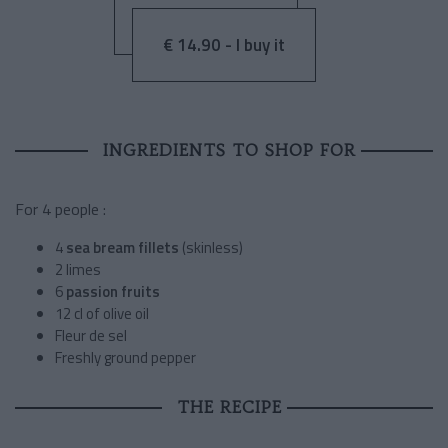
€ 14.90 - I buy it
INGREDIENTS TO SHOP FOR
For 4 people :
4
sea bream fillets
(skinless)
2 limes
6
passion fruits
12 cl of olive oil
Fleur de sel
Freshly ground pepper
THE RECIPE