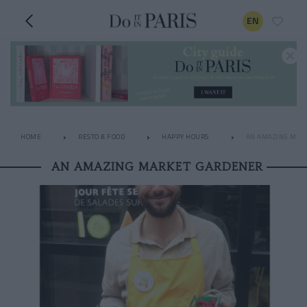
EN
HOME
RESTO & FOOD
HAPPY HOURS
AN AMAZING MAR
AN AMAZING MARKET GARDENER