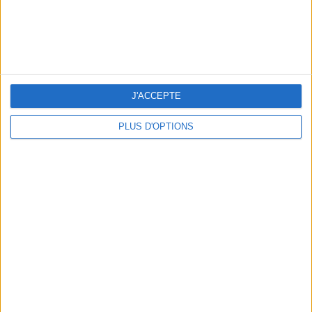
THE HOTTEST NEW STREET FOOD SPOTS IN PARIS
J'ACCEPTE
PLUS D'OPTIONS
BEACHWEAR ESSENTIALS FOR THE ULTIMATE SUMMER WARDROBE