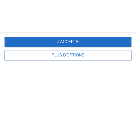
J'ACCEPTE
PLUS D'OPTIONS
BEACHWEAR ESSENTIALS FOR THE ULTIMATE SUMMER WARDROBE