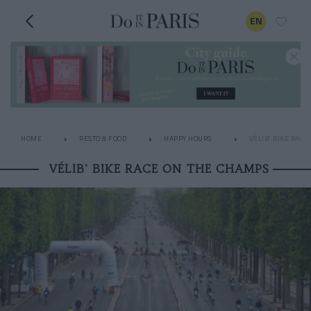
EN
HOME
RESTO & FOOD
HAPPY HOURS
VÉLIB' BIKE RACE
VÉLIB' BIKE RACE ON THE CHAMPS