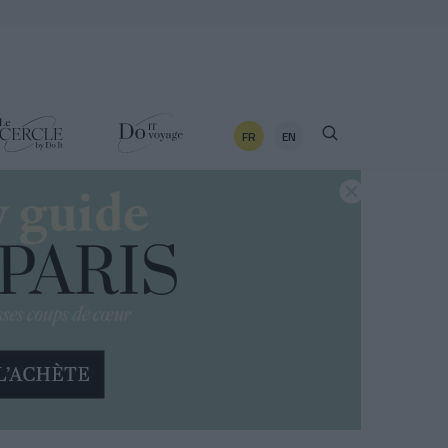
FR
EN