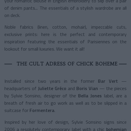
your romantic blouse in English embroidery to slip over a pair
of denim pants... The essentials of a stylish wardrobe are all
on deck.
Noble fabrics (linen, cotton, mohair), impeccable cuts,
exclusive prints: here is the perfect and contemporary
inspiration featuring the essentials of Parisiennes on the
lookout for small luxuries. We want it all!
THE CULT ADRESS OF CHICK BOHEME
Installed since two years in the former
Bar Vert
—
headquarters of
Juliette Gréco
and
Boris Vian
— the pieces
by Sylvie Sonsino, designer of the
Bella Jones
label, are a
breath of fresh air to go work as well as to be slipped in a
suitcase for
Formentera
.
Inspired by her love of design, Sylvie Sonsino signs since
2006 a resolutely contemporary label with a chic
bohemian