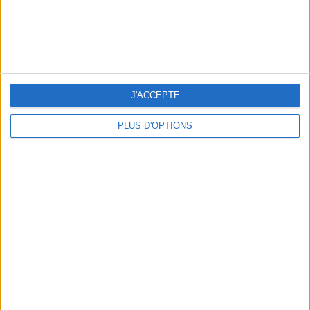
J'ACCEPTE
PLUS D'OPTIONS
THE BEST SOUTHERN RESTAURANTS IN PARIS