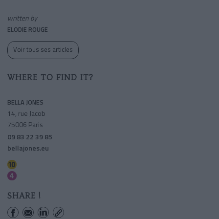
written by
ELODIE ROUGE
Voir tous ses articles
WHERE TO FIND IT?
BELLA JONES
14, rue Jacob
75006 Paris
09 83 22 39 85
bellajones.eu
Mabillon
Saint-germain Des Pres
SHARE !