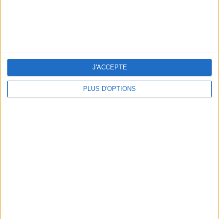
J'ACCEPTE
LES MEILLEURS HÔTELS POUR UN WEEK-END SPA ET GASTRONOMIE
PLUS D'OPTIONS
5 BONS ROMANS EN FORMAT POCHE À DÉVORER CET ÉTÉ