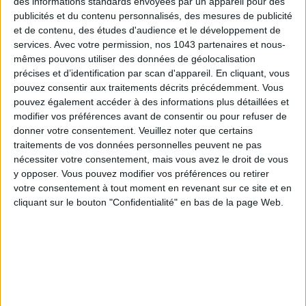
des informations standards envoyées par un appareil pour des
auprès des Parisiennes en mal de défouloir avec des cours
publicités et du contenu personnalisés, des mesures de publicité
déclinés en trois intensités, avec des nouvelles chorés toutes
et de contenu, des études d'audience et le développement de
les semaines. : Funboxe pour les apprendre les mouvements
services.
Avec votre permission, nos 1043 partenaires et nous-
de base, Hiitboxe pour
brûler un max de calories
et
mêmes pouvons utiliser des données de géolocalisation
Slowboxe soft et sans impact.
précises et d’identification par scan d'appareil. En cliquant, vous
pouvez consentir aux traitements décrits précédemment. Vous
Son mantra :
tant que tu n’es pas KO, la partie n’est pas
pouvez également accéder à des informations plus détaillées et
modifier vos préférences avant de consentir ou pour refuser de
terminée. De quoi se forger un
mental
de guerrière, en plus
donner votre consentement.
Veuillez noter que certains
d’un corps fitté à souhait.
traitements de vos données personnelles peuvent ne pas
nécessiter votre consentement, mais vous avez le droit de vous
Son tip wellness :
trouver son
sport
pour ne pas avoir
y opposer. Vous pouvez modifier vos préférences ou retirer
l’impression d’en faire. “
Le sport doit faire partie du quotidien,
votre consentement à tout moment en revenant sur ce site et en
on ne transpire pas simplement pour avoir un bikini body. Ne
cliquant sur le bouton "Confidentialité" en bas de la page Web.
pas hésiter à tester un maximum de disciplines et de profs
différents pour trouver celui qui nous correspond
”.
L’astuce pour les jours de flemme :
une bonne playlist qui
file la pêche,
la mienne
:
Retrouvez
Kelly Bessis sur Instagram