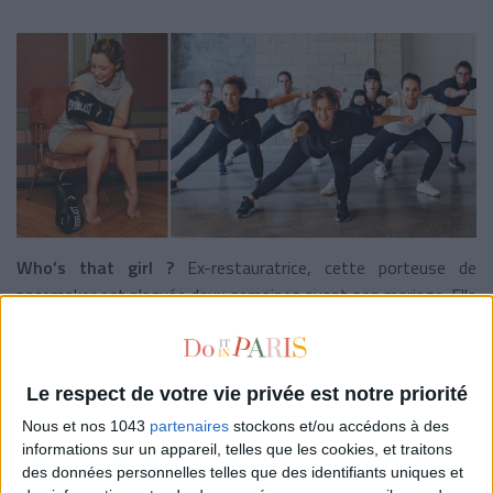
Who’s that girl ?
Ex-restauratrice, cette porteuse de
pacemaker est plaquée deux semaines avant son mariage. Elle
décide de tout quitter pour partir vivre en Thaïlande, s’initie à
la
muy tha
i, devient
coach
et fonde sa propre école de
formation. Entre Lisbonne, Biarritz et Paris, la
girl boss
Le respect de votre vie privée est notre priorité
devenue maman a depuis lancé
Wondermamagang
, un média
Nous et nos 1043
partenaires
stockons et/ou accédons à des
autour du
sport
et de la maternité. Vous avez dit résilience ?
informations sur un appareil, telles que les cookies, et traitons
Sa méthode :
Boxe ta vie
, une méthode qui fait fureur
des données personnelles telles que des identifiants uniques et