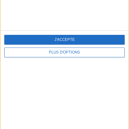
5 ESCAPADES AVEC SPA À MOINS DE 2H DE PARIS
J'ACCEPTE
PLUS D'OPTIONS
NOS ADRESSES CHOUCHOUTES POUR UNE VIRÉE À DEAUVILLE-TROUVILLE