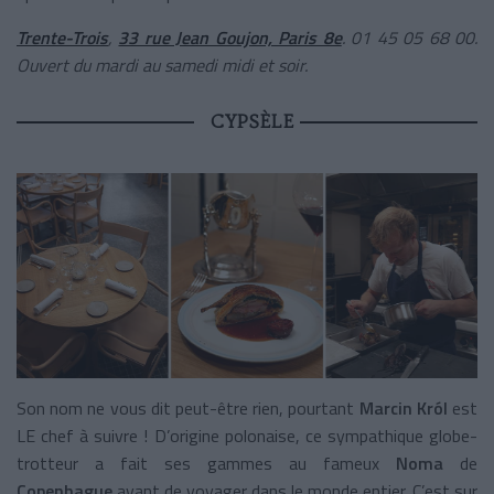
Trente-Trois
,
33 rue Jean Goujon, Paris 8e
. 01 45 05 68 00.
Ouvert du mardi au samedi midi et soir.
CYPSÈLE
Son nom ne vous dit peut-être rien, pourtant
Marcin Król
est
LE chef à suivre ! D’origine polonaise, ce sympathique globe-
trotteur a fait ses gammes au fameux
Noma
de
Copenhague
avant de voyager dans le monde entier. C’est sur