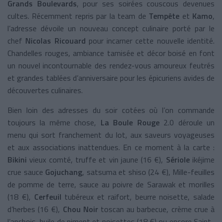
Grands Boulevards
, pour ses soirées couscous devenues
cultes. Récemment repris par la team de
Tempête
et
Kamo
,
l’adresse dévoile un nouveau concept culinaire porté par le
chef
Nicolas Ricouard
pour incarner cette nouvelle identité.
Chandelles rouges, ambiance tamisée et décor boisé en font
un nouvel incontournable des rendez-vous amoureux feutrés
et grandes tablées d’anniversaire pour les épicuriens avides de
découvertes culinaires.
Bien loin des adresses du soir cotées où l’on commande
toujours la même chose,
La Boule Rouge
2.0 déroule un
menu qui sort franchement du lot, aux saveurs voyageuses
et aux associations inattendues. En ce moment à la carte :
Bikini
vieux comté, truffe et vin jaune (16 €),
Sériole
ikéjime
crue sauce
Gojuchang
, satsuma et shiso (24 €), Mille-feuilles
de pomme de terre, sauce au poivre de Sarawak et morilles
(18 €),
Cerfeuil
tubéreux et raifort, beurre noisette, salade
d’herbes (16 €),
Chou Noir
toscan au barbecue, crème crue à
l’anchois, huile de piment et noisettes (18 €) ou encore Saint-