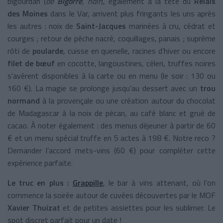
bigourdan (
de
Bigorre
, ndlr
), également à la tête du
Relais
des Moines
dans le Var, arrivent plus fringants les uns après
les autres : noix de
Saint-Jacques
marinées à cru, cédrat et
courges ; retour de pêche nacré, coquillages, panais ; suprême
rôti de
poularde
, cuisse en quenelle, racines d’hiver ou encore
filet de bœuf
en cocotte, langoustines, céleri, truffes noires
s’avèrent disponibles à la carte ou en menu (le soir : 130 ou
160 €). La magie se prolonge jusqu’au dessert avec un
trou
normand
à la provençale ou une création autour du chocolat
de Madagascar à la noix de pécan, au café blanc et grué de
cacao. À noter également : des menus déjeuner à partir de 60
€ et un menu spécial truffe en 5 actes à 198 €. Notre reco ?
Demander l’accord mets-vins (60 €) pour compléter cette
expérience parfaite.
Le truc en plus :
Grappille
, le bar à vins attenant, où l’on
commence la soirée autour de cuvées découvertes par le MOF
Xavier Thuizat
et de petites assiettes pour les sublimer. Le
spot discret parfait pour un date !