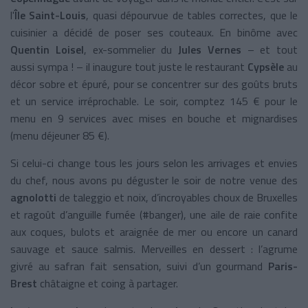
l'
Île Saint-Louis
, quasi dépourvue de tables correctes, que le
cuisinier a décidé de poser ses couteaux. En binôme avec
Quentin Loisel
, ex-sommelier du
Jules Vernes
– et tout
aussi sympa ! – il inaugure tout juste le restaurant
Cypsèle
au
décor sobre et épuré, pour se concentrer sur des goûts bruts
et un service irréprochable. Le soir, comptez 145 € pour le
menu en 9 services avec mises en bouche et mignardises
(menu déjeuner 85 €).
Si celui-ci change tous les jours selon les arrivages et envies
du chef, nous avons pu déguster le soir de notre venue des
agnolotti
de taleggio et noix, d’incroyables choux de Bruxelles
et ragoût d’anguille fumée (#banger), une aile de raie confite
aux coques, bulots et araignée de mer ou encore un canard
sauvage et sauce salmis. Merveilles en dessert : l’agrume
givré au safran fait sensation, suivi d’un gourmand
Paris-
Brest
châtaigne et coing à partager.