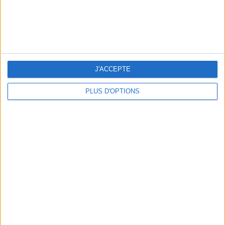
J'ACCEPTE
PLUS D'OPTIONS
5 EXPÉRIENCES FUN À RÉSERVER EN AOÛT À PARIS