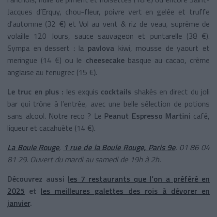
Jacques d’Erquy, chou-fleur, poivre vert en gelée et truffe
d'automne (32 €) et Vol au vent & riz de veau, suprême de
volaille 120 Jours, sauce sauvageon et puntarelle (38 €).
Sympa en dessert : la
pavlova
kiwi, mousse de yaourt et
meringue (14 €) ou le
cheesecake
basque au cacao, crème
anglaise au fenugrec (15 €).
Le truc en plus :
les exquis
cocktails
shakés en direct du joli
bar qui trône à l’entrée, avec une belle sélection de potions
sans alcool. Notre reco ? Le
Peanut Espresso Martini
café,
liqueur et cacahuète (14 €).
La Boule Rouge
,
1 rue de la Boule Rouge, Paris 9e
. 01 86 04
81 29. Ouvert du mardi au samedi de 19h à 2h.
Découvrez aussi
les 7 restaurants que l’on a préféré en
2025
et
les meilleures galettes des rois à dévorer en
janvier
.