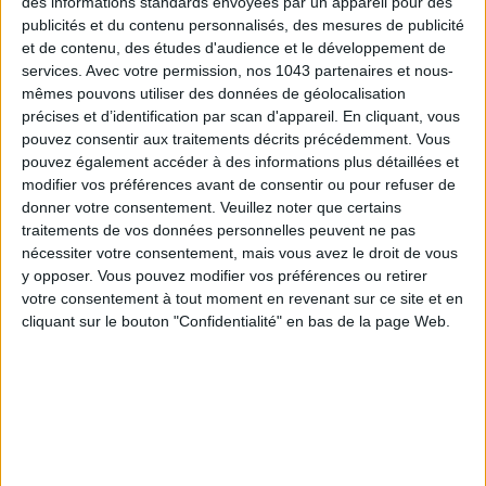
des informations standards envoyées par un appareil pour des
ADOPT PARFUMS RÉVOLUTIONNE LA PARFUMERIE MADE IN FRANCE À PETIT PRIX
publicités et du contenu personnalisés, des mesures de publicité
et de contenu, des études d'audience et le développement de
services.
Avec votre permission, nos 1043 partenaires et nous-
mêmes pouvons utiliser des données de géolocalisation
précises et d’identification par scan d'appareil. En cliquant, vous
pouvez consentir aux traitements décrits précédemment. Vous
pouvez également accéder à des informations plus détaillées et
modifier vos préférences avant de consentir ou pour refuser de
donner votre consentement.
Veuillez noter que certains
traitements de vos données personnelles peuvent ne pas
nécessiter votre consentement, mais vous avez le droit de vous
y opposer. Vous pouvez modifier vos préférences ou retirer
votre consentement à tout moment en revenant sur ce site et en
TOUT CE QUE VOUS DEVEZ FAIRE À PARIS EN AOÛT
cliquant sur le bouton "Confidentialité" en bas de la page Web.