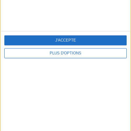
LES MEILLEURES TABLES SUDISTES DE PARIS
J'ACCEPTE
PLUS D'OPTIONS
5 ESCAPADES AVEC SPA À MOINS DE 2H DE PARIS