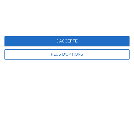
J'ACCEPTE
NOS ADRESSES CHOUCHOUTES POUR UNE VIRÉE À DEAUVILLE-TROUVILLE
PLUS D'OPTIONS
LES NOUVEAUX Q.G. STREET FOOD QUI FONT SALIVER PARIS