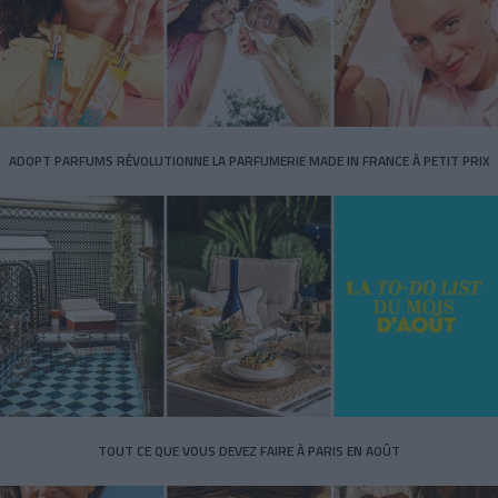
ADOPT PARFUMS RÉVOLUTIONNE LA PARFUMERIE MADE IN FRANCE À PETIT PRIX
TOUT CE QUE VOUS DEVEZ FAIRE À PARIS EN AOÛT