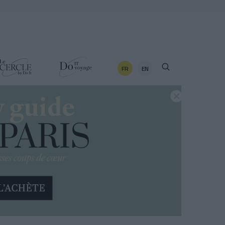
FR
EN