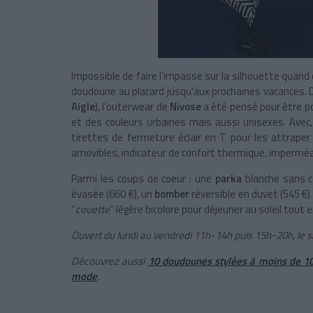
Impossible de faire l’impasse sur la silhouette quan
doudoune au placard jusqu’aux prochaines vacances. D
Aigle
), l
’outerwear de
Nivose
a été pensé pour être p
et des couleurs urbaines mais aussi unisexes. Avec, t
tirettes de fermeture éclair en T pour les attrape
amovibles, indicateur de confort thermique, imperméa
Parmi les coups de coeur : une
parka
blanche sans c
évasée (660 €), un
bomber
réversible en duvet (545 €
“
couette
” légère bicolore pour déjeuner au soleil tout
Ouvert du lundi au vendredi 11h-14h puis 15h-20h, le
Découvrez aussi
10 doudounes stylées à moins de 1
mode
.