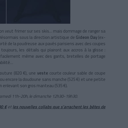
d on veut frimer sur ses skis… mais dommage de ranger sa
ésormais sous la direction artistique de
Gideon Day
(ex-
orté de la poudreuse aux pavés parisiens avec des coupes
oujours, les détails qui plairont aux accros à la glisse :
r facilement même avec des gants, bretelles de portage
bilité…
outure (820 €), une
veste
courte couleur sable de coupe
) ou encore la doudoune sans manche (525 €) et une petite
 en enlevant son gros manteau (535 €).
 samedi 11h-20h, le dimanche 12h30-19h30.
00 €
et
les nouvelles collabs que s’arrachent les bêtes de