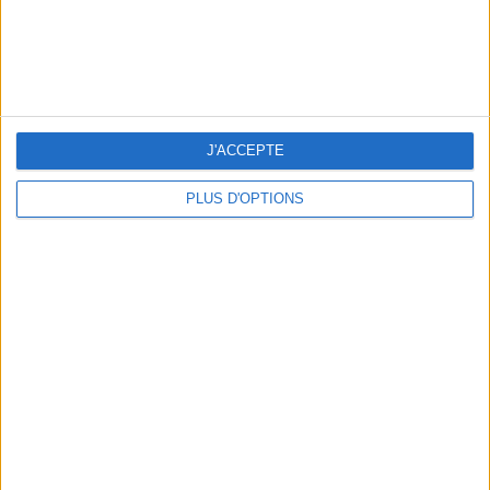
5 ESCAPADES AVEC SPA À MOINS DE 2H DE PARIS
J'ACCEPTE
PLUS D'OPTIONS
NOS ADRESSES CHOUCHOUTES POUR UNE VIRÉE À DEAUVILLE-TROUVILLE