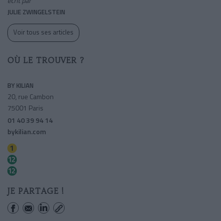
écrit par
JULIE ZWINGELSTEIN
Voir tous ses articles
OÙ LE TROUVER ?
BY KILIAN
20, rue Cambon
75001 Paris
01 40 39 94 14
bykilian.com
Concorde
Madeleine
Concorde
JE PARTAGE !