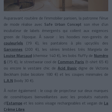
Auparavant routière de l’immobilier parisien, la patronne férue
de mode réalise avec
Safe Urban Concept
son rêve d’un
incubateur de labels émergents qui collent aux exigences
green de l’époque. À savoir : les hoodies non-genrés de
couleur(e)s
(79 €), les pantalons à plis upcyclés des
Garçonnes
(200 €), les séries limitées très Margiela de
Louise Marcaud
(chemise 140 €), les bobs fluffy de
Numéro
6
(75 €), le streetwear cool de
Common Paris
(t-shirt 65 €)
ou encore le vestaire chic de
Acid Basic
digne de Victoria
Beckham (robe bicolore 180 €) et les coupes minimales de
L.A.N
(body 30 €).
À noter également : le coup de projecteur sur deux marques
de cosmétiques bienveillantes avec les produits naturels
d’
Estampe
et les soins visage rechargeables et vegan de
La
Crème Libre
.