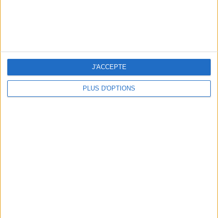
J'ACCEPTE
PLUS D'OPTIONS
3 EXPÉRIENCES OUTDOOR À DEUX PAS DE PARIS