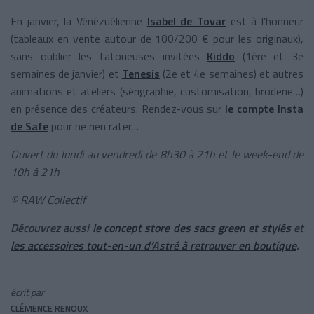
En janvier, la Vénézuélienne
Isabel de Tovar
est à l’honneur
(tableaux en vente autour de 100/200 € pour les originaux),
sans oublier les tatoueuses invitées
Kiddo
(1ère et 3e
semaines de janvier) et
Tenesis
(2e et 4e semaines) et autres
animations et ateliers (sérigraphie, customisation, broderie…)
en présence des créateurs. Rendez-vous sur
le compte Insta
de Safe
pour ne rien rater…
Ouvert du lundi au vendredi de 8h30 à 21h et le week-end de
10h à 21h
© RAW Collectif
Découvrez aussi
le concept store des sacs green et stylés
et
les accessoires tout-en-un d’Astré à retrouver en boutique
.
écrit par
CLÉMENCE RENOUX