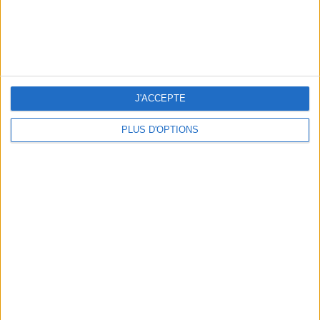
3 EXPÉRIENCES OUTDOOR À DEUX PAS DE PARIS
J'ACCEPTE
PLUS D'OPTIONS
LES CADEAUX DÉLICIEUSEMENT SNOBS À RAPPORTER DE PARIS