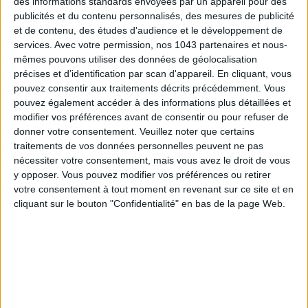
des informations standards envoyées par un appareil pour des
publicités et du contenu personnalisés, des mesures de publicité
et de contenu, des études d'audience et le développement de
services.
Avec votre permission, nos 1043 partenaires et nous-
CONNAISSEZ-VOUS LE AIRBNB DE LA PISCINE AUTOUR DE PARIS ?
mêmes pouvons utiliser des données de géolocalisation
précises et d’identification par scan d'appareil. En cliquant, vous
pouvez consentir aux traitements décrits précédemment. Vous
pouvez également accéder à des informations plus détaillées et
modifier vos préférences avant de consentir ou pour refuser de
donner votre consentement.
Veuillez noter que certains
traitements de vos données personnelles peuvent ne pas
nécessiter votre consentement, mais vous avez le droit de vous
y opposer. Vous pouvez modifier vos préférences ou retirer
votre consentement à tout moment en revenant sur ce site et en
cliquant sur le bouton "Confidentialité" en bas de la page Web.
LES SNEAKERS STARS DE L’ÉTÉ