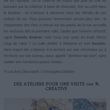
vie de l’époque. De la toilette du matin aux jeux du soir en
passant par la collation à base de chocolat, thé ou café dans
le boudoir : on s’amuse à observer tous les détails de ces
scènes de vie. Pour pousser l’immersion encore plus loin : le
claquement des fers à cheval sur les pavés de la rue accueille
les visiteurs dès la première salle, tandis que l’univers olfactif,
signé
Daniela Andrier
, met tous nos sens en éveil. Notre
coup de cœur ? La salle dédiée à Madame et son
boudoir
,
dans lequel elle s’adonne à la lecture sur une ottomane ou à
l’écriture sur son bureau, aussi appelé “
bonheur-du-jour
”, sans
oublier ses nombreux passe-temps.
©
Les Arts Décoratifs / Christophe Dellière
DES ATELIERS POUR UNE VISITE 100 %
CRÉATIVE