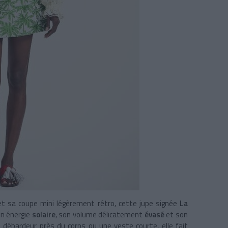
t sa coupe mini légèrement rétro, cette jupe signée
La
on énergie
solaire
, son volume délicatement
évasé
et son
 débardeur près du corps ou une veste courte, elle fait