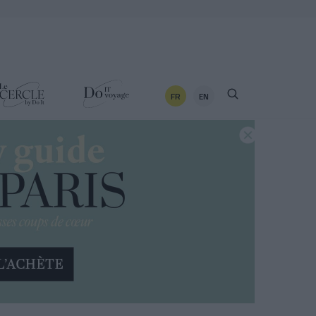
FR
EN