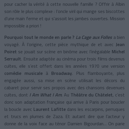
pour cacher la vérité à cette nouvelle famille ? Offrir à Albin
son rôle le plus complexe : l’oncle viril qui mange ses biscottes
d’une main ferme et qui s'assoit les jambes ouvertes. Mission
impossible a priori !
Pourquoi tout le monde en parle ?
La Cage aux Folles
a bien
voyagé. À l’origine, cette pièce mythique de et avec
Jean
Poiret
se jouait sur scène en binôme avec l’inégalable
Michel
Serrault
. Ensuite adaptée au cinéma pour trois films devenus
cultes, elle s’est offert dans les années 1970 une version
comédie musicale
à
Broadway
. Plus flamboyante, plus
engagée aussi, sa mise en scène utilisait les décors du
cabaret pour servir ses propos avec des chansons devenues
cultes, dont
I Am What I Am
. Au
Théâtre du Châtelet
, c’est
donc son adaptation française qui arrive à Paris pour boucler
la boucle avec
Laurent Lafitte
dans les escarpins, perruques
et trucs en plumes de Zaza. Et autant dire que l’acteur y
donne de la voix face au ténor Damien Bigourdan… On parie