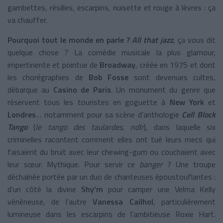
gambettes, résilles, escarpins, nuisette et rouge à lèvres : ça
va chauffer.
Pourquoi tout le monde en parle ?
All that jazz
, ça vous dit
quelque chose ? La comédie musicale la plus glamour,
impertinente et pointue de
Broadway
, créée en 1975 et dont
les chorégraphies de
Bob Fosse
sont devenues cultes,
débarque au
Casino de Paris
. Un monument du genre que
réservent tous les touristes en goguette à
New York
et
Londres
… notamment pour sa scène d’anthologie
Cell Block
Tango
(
le tango des taulardes, ndlr
), dans laquelle six
criminelles racontent comment elles ont tué leurs mecs qui
faisaient du bruit avec leur chewing-gum ou couchaient avec
leur sœur. Mythique. Pour servir ce
banger
? Une troupe
déchaînée portée par un duo de chanteuses époustouflantes :
d’un côté la divine
Shy’m
pour camper une Velma Kelly
vénéneuse, de l’autre
Vanessa Cailhol
, particulièrement
lumineuse dans les escarpins de l’ambitieuse Roxie Hart.