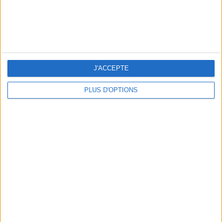
J'ACCEPTE
CONNAISSEZ-VOUS LE AIRBNB DE LA PISCINE AUTOUR DE PARIS ?
PLUS D'OPTIONS
LES SNEAKERS STARS DE L’ÉTÉ