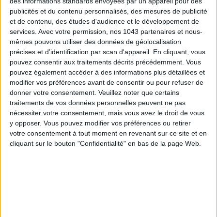
des informations standards envoyées par un appareil pour des
vit aussi intensément l’histoire que les comédiens sur scène
publicités et du contenu personnalisés, des mesures de publicité
et remplit la salle d’une passion contagieuse : peu importe où
et de contenu, des études d'audience et le développement de
nos yeux se posent, voyage de l’autre côté de l’Atlantique
services.
Avec votre permission, nos 1043 partenaires et nous-
garantie…
mêmes pouvons utiliser des données de géolocalisation
précises et d’identification par scan d'appareil. En cliquant, vous
La Petite Boutique des Horreurs
,
Théâtre de la Porte Saint-
pouvez consentir aux traitements décrits précédemment. Vous
Martin, 18 boulevard Saint-Martin, Paris 10e
.
Jusqu’au 4
pouvez également accéder à des informations plus détaillées et
janvier, du mercredi au samedi à 20h30, le dimanche à
modifier vos préférences avant de consentir ou pour refuser de
donner votre consentement.
Veuillez noter que certains
16h30.
traitements de vos données personnelles peuvent ne pas
nécessiter votre consentement, mais vous avez le droit de vous
y opposer. Vous pouvez modifier vos préférences ou retirer
votre consentement à tout moment en revenant sur ce site et en
Dès 12 € - Je réserve !
cliquant sur le bouton "Confidentialité" en bas de la page Web.
LES DEMOISELLES DE ROCHEFORT