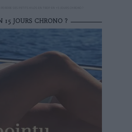
 PERDRE SES PETITS KILOS EN TROP EN 15 JOURS CHRONO ?
N 15 JOURS CHRONO ?