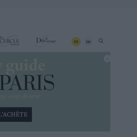
FR
EN