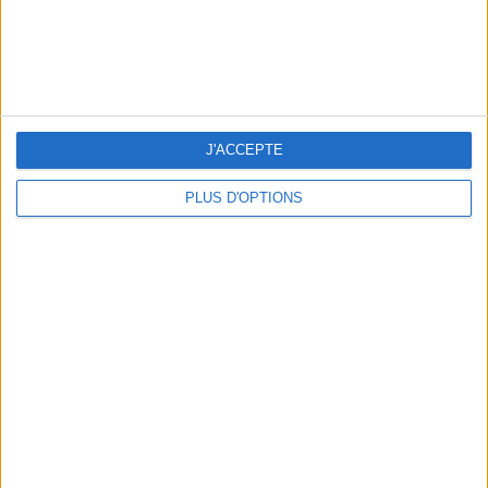
NOS ADRESSES CHOUCHOUTES POUR UNE VIRÉE À DEAUVILLE-TROUVILLE
J'ACCEPTE
PLUS D'OPTIONS
LES NOUVEAUX Q.G. STREET FOOD QUI FONT SALIVER PARIS