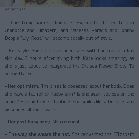
05.05.2015
-
The baby name.
Charlotte. Hypernate it, try to mix
Charlotte and Elizabeth, and Vanessa Paradis and Johnny
Depp’s “Lily-Rose” will become totally out of style.
-
Her style.
She has never been seen with bad hair or a bad
skin day. 3 hours after giving birth Kate looks amazing, as
she is just about to inaugurate the Chelsea Flower Show. To
be meditated.
-
Her optimism.
The press is obsessed about her body. Does
she have a fat roll or flabby skin? Is she again topless on the
beach? Even in those situations she smiles like a Duchess and
dissuades all the ill-wishers.
-
Her post baby body
.
No comment.
-
The way she wears the hat.
She reinvented the “Elizabeth