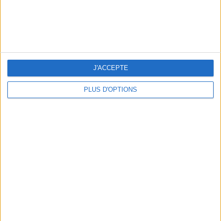
BEACHWEAR ESSENTIALS FOR THE ULTIMATE SUMMER WARDROBE
J'ACCEPTE
PLUS D'OPTIONS
A MUSEUM + A RESTAURANT: THE WINNING COMBO