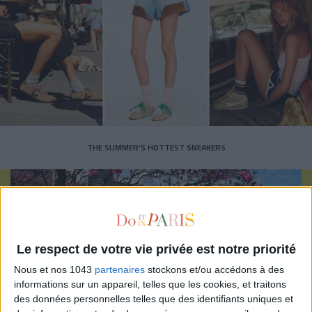
THE SUMMER’S HOTTEST SNEAKERS
Le respect de votre vie privée est notre priorité
Nous et nos 1043
partenaires
stockons et/ou accédons à des
Subscribe for our newsletter
informations sur un appareil, telles que les cookies, et traitons
des données personnelles telles que des identifiants uniques et