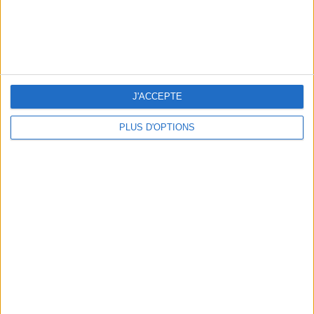
THE BEST SOUTHERN RESTAURANTS IN PARIS
J'ACCEPTE
PLUS D'OPTIONS
5 SPA GETAWAYS LESS THAN 2 HOURS FROM PARIS