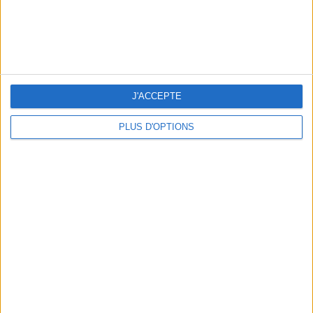
J'ACCEPTE
PLUS D'OPTIONS
BEACHWEAR ESSENTIALS FOR THE ULTIMATE SUMMER WARDROBE