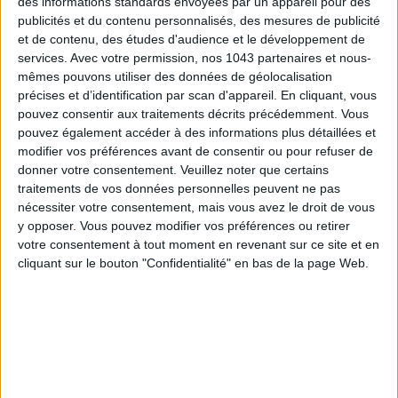
des informations standards envoyées par un appareil pour des
publicités et du contenu personnalisés, des mesures de publicité
et de contenu, des études d'audience et le développement de
services.
Avec votre permission, nos 1043 partenaires et nous-
mêmes pouvons utiliser des données de géolocalisation
précises et d’identification par scan d'appareil. En cliquant, vous
pouvez consentir aux traitements décrits précédemment. Vous
pouvez également accéder à des informations plus détaillées et
THE BEST HOTELS FOR A SPA AND GASTRONOMY WEEKEND
modifier vos préférences avant de consentir ou pour refuser de
donner votre consentement.
Veuillez noter que certains
traitements de vos données personnelles peuvent ne pas
nécessiter votre consentement, mais vous avez le droit de vous
y opposer. Vous pouvez modifier vos préférences ou retirer
votre consentement à tout moment en revenant sur ce site et en
cliquant sur le bouton "Confidentialité" en bas de la page Web.
THE MOST STYLISH LUGGAGE FOR TRAVELING IN STYLE