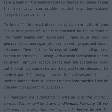
take a seat on the heated rooftop terrace for dinner facing
the Iron Lady, comfortably settled into brick-colored
banquettes and armchairs.
To kick off this royal dinner, enjoy two cocktails of your
choice or a glass of wine recommended by the sommelier.
The feast begins with appetizers :
miso soup
, black cod
gyozas
, spicy tuna cigar rolls, salmon with ginger, and classic
edamame. Then it’s time for
crystal sushi
— scallop, tuna,
salmon or botan ebi — along with a sushi and sashimi platter
to share.
Tempura
, robata dishes and fish specialties round
out this culinary journey before the grand finale : dessert. The
hardest part ? Choosing between the black sesame fondant,
molten matcha tiramisu or the timeless
iced mochis
. How do
you say “bon appétit” in Japanese ?
All members are automatically entered into the monthly
contest.
Winner will be drawn on
Monday, February 16
.
For
the winner, reservation must be made
before March 31
.