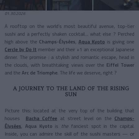
01.30.2026
A rooftop on the world’s most beautiful avenue, top-tier
sushi and a perfectly shaken cocktail… what else ? Perched
high above the
Champs-Élysées
,
Aqua Kyoto
is giving one
Cercle
by Do It
member and their +1 an exceptional Japanese
dinner. The promise : a stylish and romantic escape, head in
the clouds, with breathtaking views over the
Eiffel Tower
and the
Arc de Triomphe
. The life we deserve, right ?
A JOURNEY TO THE LAND OF THE RISING
SUN
Picture this: located at the very top of the building that
houses
Bacha Coffee
at street level on the
Champs-
Élysées
,
Aqua Kyoto
is
the
fanciest spot in the capital.
Inside, you can admire the skill of the sushi masters — or