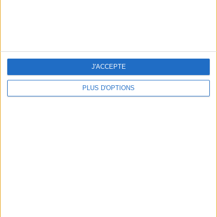
OUR FAVORITE SPOTS FOR A GETAWAY TO DEAUVILLE-TROUVILLE
J'ACCEPTE
PLUS D'OPTIONS
THE HOTTEST NEW STREET FOOD SPOTS IN PARIS