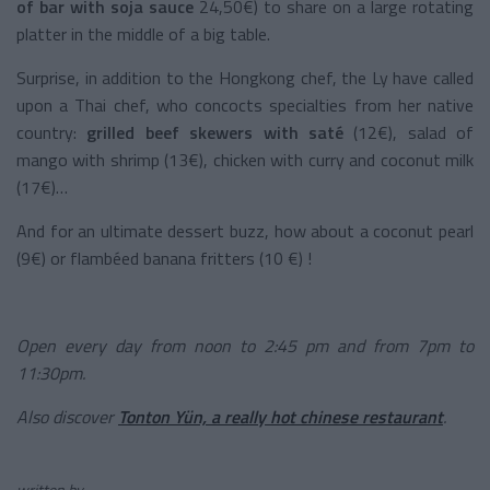
of bar with soja
sauce
24,50€) to share on a large rotating
platter in the middle of a big table.
Surprise, in addition to the Hongkong chef, the Ly have called
upon a Thai chef, who concocts specialties from her native
country:
grilled beef skewers with saté
(12€), salad of
mango with shrimp (13€), chicken with curry and coconut milk
(17€)…
And for an ultimate dessert buzz, how about a coconut pearl
(9€) or flambéed banana fritters (10 €) !
Open every day from noon to 2:45 pm and from 7pm to
11:30pm.
Also discover
Tonton Yün, a really hot chinese restaurant
.
written by