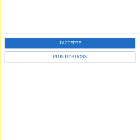
OUR FAVORITE SPOTS FOR A GETAWAY TO DEAUVILLE-TROUVILLE
J'ACCEPTE
PLUS D'OPTIONS
THE HOTTEST NEW STREET FOOD SPOTS IN PARIS