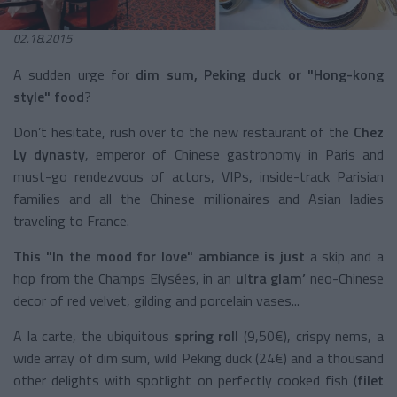
02.18.2015
A sudden urge for
dim sum, Peking duck or "Hong-kong
style"
food
?
Don’t hesitate, rush over to the new restaurant of the
Chez
Ly dynasty
, emperor of Chinese gastronomy in Paris and
must-go rendezvous of actors, VIPs, inside-track Parisian
families and all the Chinese millionaires and Asian ladies
traveling to France.
This "In the mood for love" ambiance is just
a skip and a
hop from the Champs Elysées, in an
ultra glam’
neo-Chinese
decor of red velvet, gilding and porcelain vases...
A la carte, the ubiquitous
spring roll
(9,50€), crispy nems, a
wide array of dim sum, wild Peking duck (24€) and a thousand
other delights with spotlight on perfectly cooked fish (
filet