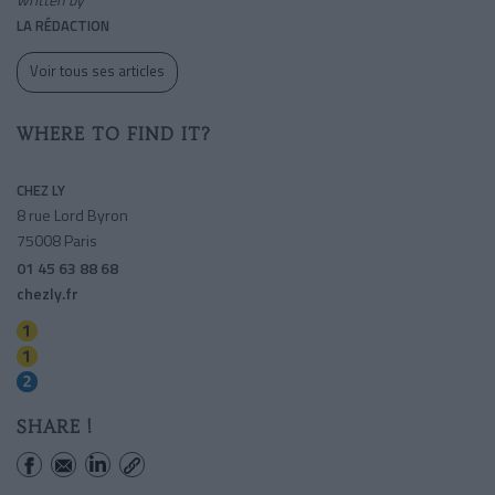
LA RÉDACTION
Voir tous ses articles
WHERE TO FIND IT?
CHEZ LY
8 rue Lord Byron
75008 Paris
01 45 63 88 68
chezly.fr
George V
Charles De Gaulle-etoile
Charles De Gaulle-etoile
SHARE !