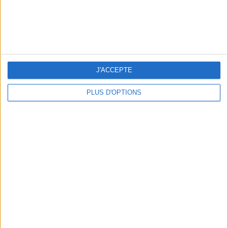
BEACHWEAR ESSENTIALS FOR THE ULTIMATE SUMMER WARDROBE
J'ACCEPTE
PLUS D'OPTIONS
A MUSEUM + A RESTAURANT: THE WINNING COMBO