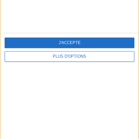
J'ACCEPTE
PLUS D'OPTIONS
THE HOTTEST NEW STREET FOOD SPOTS IN PARIS