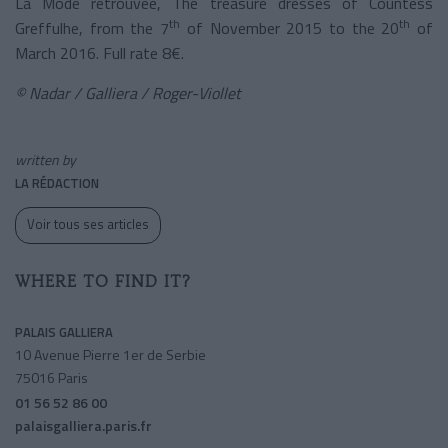
La Mode retrouvée, The treasure dresses of Countess
th
th
Greffulhe, from the 7
of November 2015 to the 20
of
March 2016. Full rate 8€.
© Nadar / Galliera / Roger-Viollet
written by
LA RÉDACTION
Voir tous ses articles
WHERE TO FIND IT?
PALAIS GALLIERA
10 Avenue Pierre 1er de Serbie
75016 Paris
01 56 52 86 00
palaisgalliera.paris.fr