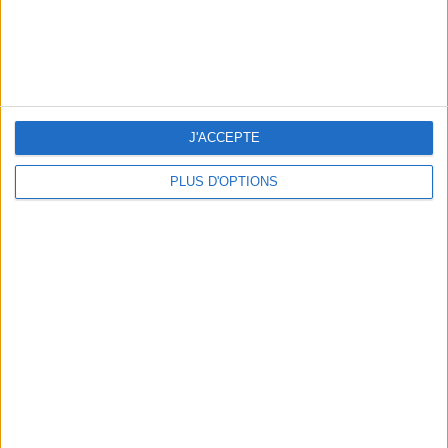
J'ACCEPTE
PLUS D'OPTIONS
BEACHWEAR ESSENTIALS FOR THE ULTIMATE SUMMER WARDROBE